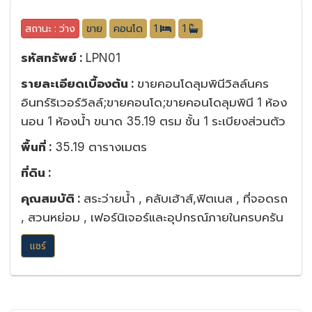
สถานะ : ว่าง
ขาย
คอนโด
1
1
รหัสทรัพย์ :
LPN01
รายละเอียดเบื้องต้น :
ขายคอนโดลุมพินีวิลล์นคร
อินทร์ริเวอร์วิลล์;ขายคอนโด;ขายคอนโดลุมพินี 1 ห้อง
นอน 1 ห้องน้ำ ขนาด 35.19 ตรม ชั้น 1 ระเบียงส่วนตัว
พื้นที่ :
35.19 ตารางเมตร
ที่ดิน :
คุณสมบัติ :
สระว่ายน้ำ , คลับเฮ้าส์,ฟิตเนส , ที่จอดรถ
, สวนหย่อม , เฟอร์นิเจอร์และอุปกรณ์ภายในครบครัน
แชร์