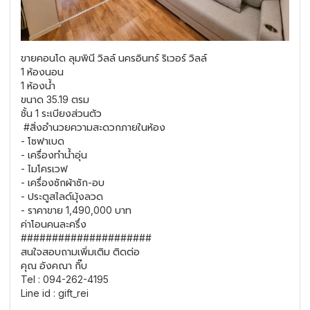
ขายคอนโด ลุมพินี วิลล์ นครอินทร์ ริเวอร์ วิลล์
1 ห้องนอน
1 ห้องน้ำ
ขนาด 35.19 ตรม
ชั้น 1 ระเบียงส่วนตัว
#สิ่งอำนวยความสะดวกภายในห้อง
- โซฟาเบด
- เครื่องทำน้ำอุ่น
- ไมโครเวฟ
- เครื่องซักผ้าซัก-อบ
- ประตูสไลด์มุ้งลวด
- ราคาขาย 1,490,000 บาท
ค่าโอนคนละครึ่ง
#####################
สนใจสอบถามเพิ่มเติม ติดต่อ
คุณ อังคณา กิ๊บ
Tel : 094-262-4195
Line id : gift_rei