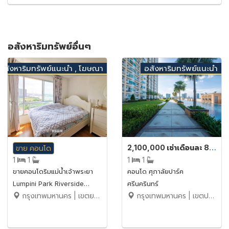
อสังหาริมทรัพย์อื่นๆ
อสังหาริมทรัพย์แนะนำ , โฆษณา
อสังหาริมทรัพย์แนะนำ
2,100,000 เช่าเดือนละ 8,000 บาท
ขาย
คอนโด
1
1
1
1
ขายคอนโดริมแม่น้ำเจ้าพระยา
คอนโด ศุภาลัยปาร์ค
Lumpini Park Riverside
ศรีนครินทร์
กรุงเทพมหานคร | เขตยานนาวา | บางโพงพาง
กรุงเทพมหานคร | เขตประเวศ | ประเวศ
Rama 3 ลุมพินี พาร์ค ริเวอร์
ไซด์ – พระราม 3 (ห้องวิวแม่น้ำ)