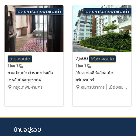
อสังหาริมทรัพย์แนะนำ
อสังหาริมทรัพย์แนะนำ
7,500
ขาย
คอนโด
ให้เช่า
คอนโด
1
1
1
1
ขายด่วนต่ำกว่าราคาประเมิน
ให้เช่าเดอะซีซันส์คอนโด
เดอะโมนีคสุขุมวิท64
ศรีนครินทร์
กรุงเทพมหานคร
สมุทรปราการ | เมืองสมุทรปราการ
บ้านอยู่รวย