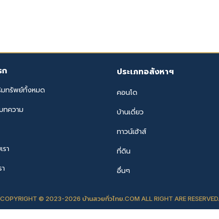
รก
ประเภทอสังหาฯ
ิมทรัพย์ทั้งหมด
คอนโด
ะบทความ
บ้านเดี่ยว
ทาวน์เฮ้าส์
บเรา
ที่ดิน
รา
อื่นๆ
COPYRIGHT © 2023-2026 บ้านสวยทั่วไทย.COM ALL RIGHT ARE RESERVED